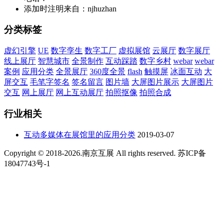
添加时注明来自：njhuzhan
分类标签
虚幻引擎
UE
数字孪生
数字工厂
虚拟展馆
云展厅
数字展厅
线上展厅
智慧城市
全景制作
互动踩踏
数字乡村
webar
webar
案例
应用分类
全景展厅
360度全景
flash
触摸屏
冰面互动
大
屏交互
毛笔字签名
签名留言
图片墙
大屏图片展示
大屏图片
交互
网上展厅
网上互动展厅
拍照抠像
拍照合成
行业相关
互动多媒体在展馆里的应用分类
2019-03-07
Copyright © 2018-2026.南京互展 All rights reserved. 苏ICP备
18047743号-1