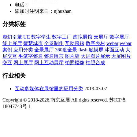
电话：
添加时注明来自：njhuzhan
分类标签
虚幻引擎
UE
数字孪生
数字工厂
虚拟展馆
云展厅
数字展厅
线上展厅
智慧城市
全景制作
互动踩踏
数字乡村
webar
webar
案例
应用分类
全景展厅
360度全景
flash
触摸屏
冰面互动
大
屏交互
毛笔字签名
签名留言
图片墙
大屏图片展示
大屏图片
交互
网上展厅
网上互动展厅
拍照抠像
拍照合成
行业相关
互动多媒体在展馆里的应用分类
2019-03-07
Copyright © 2018-2026.南京互展 All rights reserved. 苏ICP备
18047743号-1